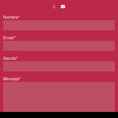
Nombre*
Email*
Asunto*
Mensaje*