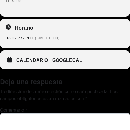
Entradas
Horario
18.02.23
21:00
(GMT+01:00)
CALENDARIO
GOOGLECAL
Deja una respuesta
Tu dirección de correo electrónico no será publicada.
Los
campos obligatorios están marcados con
*
Comentario
*