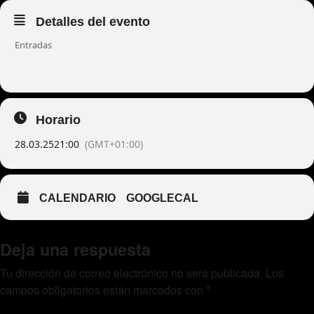
Detalles del evento
Entradas
Horario
28.03.25
21:00
(GMT+01:00)
CALENDARIO
GOOGLECAL
Deja una respuesta
Tu dirección de correo electrónico no será publicada.
Los
campos obligatorios están marcados con
*