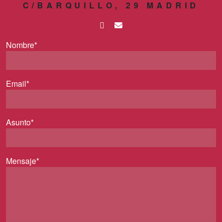
C/BARQUILLO, 29 MADRID
Nombre*
Email*
Asunto*
Mensaje*