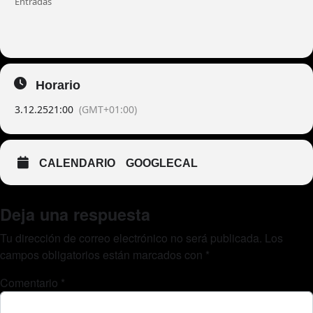
Entradas
Horario
3.12.25
21:00
(GMT+01:00)
CALENDARIO
GOOGLECAL
Deja una respuesta
Tu dirección de correo electrónico no será publicada.
Los
campos obligatorios están marcados con
*
Comentario
*