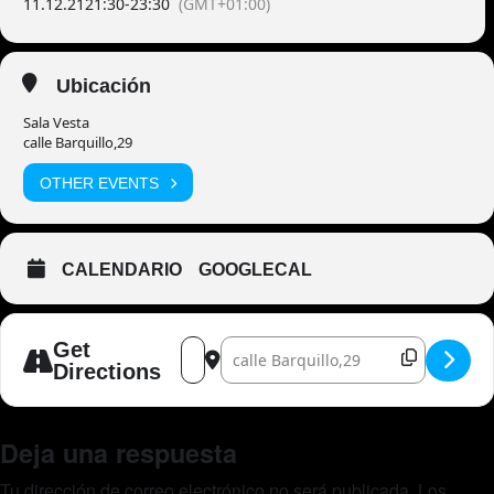
11.12.21
21:30
-
23:30
(GMT+01:00)
Ubicación
Sala Vesta
calle Barquillo,29
OTHER EVENTS
CALENDARIO
GOOGLECAL
Address - UNIQUE [ikkCr9X3W]
Destination Address - UNIQUE [nm4
Get
Directions
Deja una respuesta
Tu dirección de correo electrónico no será publicada.
Los