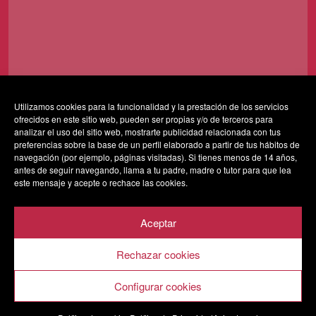
Utilizamos cookies para la funcionalidad y la prestación de los servicios
ofrecidos en este sitio web, pueden ser propias y/o de terceros para
Al usar este formulario accedes al almacenamiento y
analizar el uso del sitio web, mostrarte publicidad relacionada con tus
gestión de tus datos por parte de esta web y confirmas
preferencias sobre la base de un perfil elaborado a partir de tus hábitos de
navegación (por ejemplo, páginas visitadas). Si tienes menos de 14 años,
que has leído nuestra
política de privacidad*
antes de seguir navegando, llama a tu padre, madre o tutor para que lea
este mensaje y acepte o rechace las cookies.
Aceptar
Rechazar cookies
AVISO LEGAL
POLÍTICA DE PRIVACIDAD
POLÍTICA DE COOKIES
Configurar cookies
SALA VESTA 2020 © Todos los derechos reservados