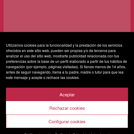
Utilizamos cookies para la funcionalidad y la prestación de los servicios
ofrecidos en este sitio web, pueden ser propias y/o de terceros para
Al usar este formulario accedes al almacenamiento y
analizar el uso del sitio web, mostrarte publicidad relacionada con tus
gestión de tus datos por parte de esta web y confirmas
preferencias sobre la base de un perfil elaborado a partir de tus hábitos de
navegación (por ejemplo, páginas visitadas). Si tienes menos de 14 años,
que has leído nuestra
política de privacidad*
antes de seguir navegando, llama a tu padre, madre o tutor para que lea
este mensaje y acepte o rechace las cookies.
Aceptar
Rechazar cookies
AVISO LEGAL
POLÍTICA DE PRIVACIDAD
POLÍTICA DE COOKIES
Configurar cookies
SALA VESTA 2020 © Todos los derechos reservados