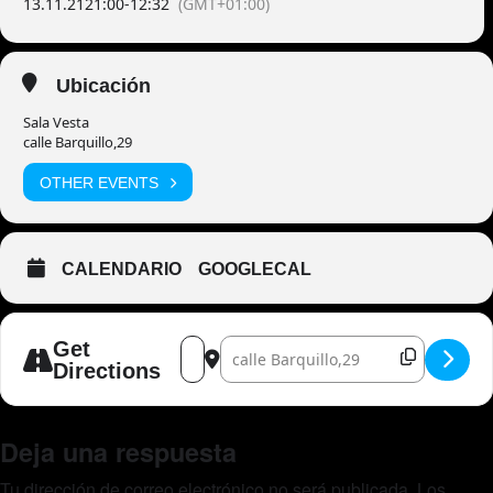
13.11.21
21:00
-
12:32
(GMT+01:00)
Ubicación
Sala Vesta
calle Barquillo,29
OTHER EVENTS
CALENDARIO
GOOGLECAL
Address - Psicolabis [6HExYO7c2]
Destination Address - Psicolabis [X
Get
Directions
Deja una respuesta
Tu dirección de correo electrónico no será publicada.
Los