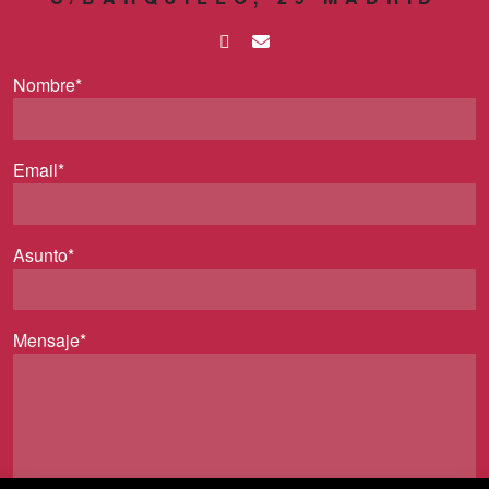
Nombre*
Email*
Asunto*
Mensaje*