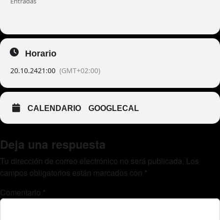
Entradas
Horario
20.10.24
21:00
(GMT+02:00)
CALENDARIO
GOOGLECAL
Deja una respuesta
Tu dirección de correo electrónico no será publicada.
Los
campos obligatorios están marcados con
*
Comentario
*