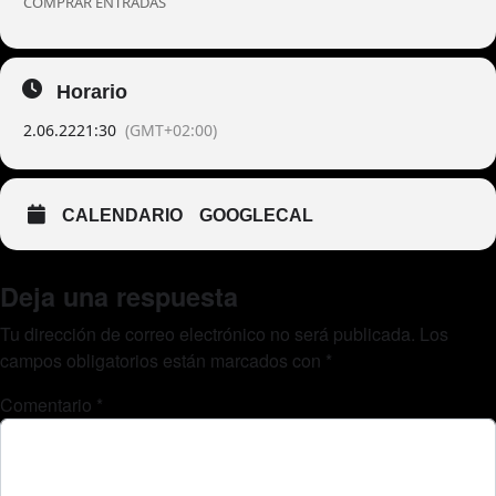
COMPRAR ENTRADAS
Horario
2.06.22
21:30
(GMT+02:00)
CALENDARIO
GOOGLECAL
Deja una respuesta
Tu dirección de correo electrónico no será publicada.
Los
campos obligatorios están marcados con
*
Comentario
*