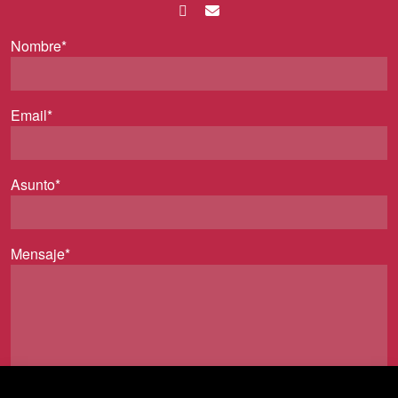
Nombre*
Email*
Asunto*
Mensaje*