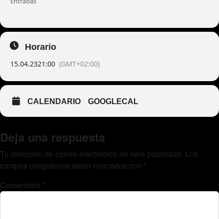
Entradas
Horario
15.04.23
21:00
(GMT+02:00)
CALENDARIO
GOOGLECAL
Deja una respuesta
Tu dirección de correo electrónico no será publicada.
Los
campos obligatorios están marcados con
*
Comentario
*