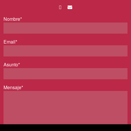
Nombre*
Email*
Asunto*
Mensaje*