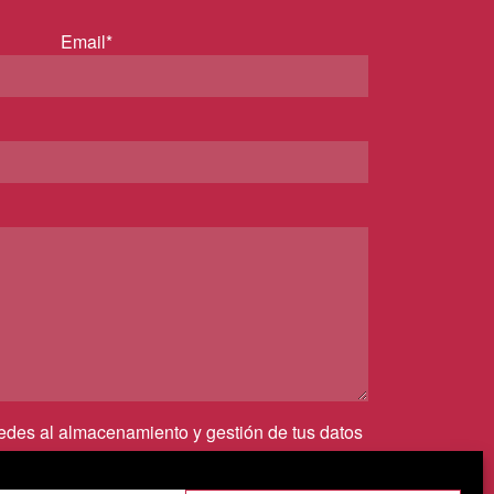
Email*
cedes al almacenamiento y gestión de tus datos
irmas que has leído nuestra
política de