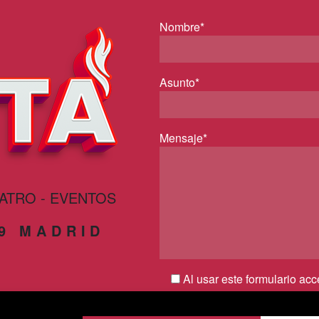
Nombre*
Asunto*
Mensaje*
EATRO - EVENTOS
29 MADRID
Al usar este formulario ac
por parte de esta web y conf
privacidad*