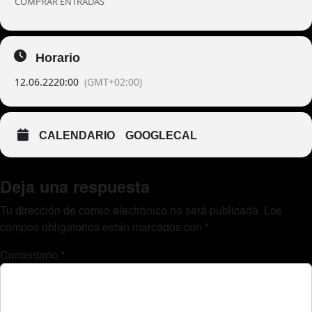
COMPRAR ENTRADAS
Horario
12.06.22
20:00
(GMT+02:00)
CALENDARIO
GOOGLECAL
Deja una respuesta
Tu dirección de correo electrónico no será publicada.
Los
campos obligatorios están marcados con
*
Comentario
*