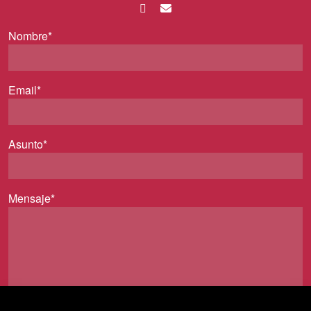
Nombre*
Email*
Asunto*
Mensaje*