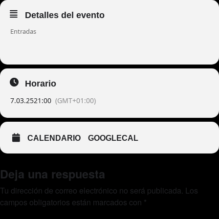
Detalles del evento
Entradas
Horario
7.03.25
21:00
(GMT+01:00)
CALENDARIO
GOOGLECAL
Deja una respuesta
Tu dirección de correo electrónico no será publicada.
Los
campos obligatorios están marcados con
*