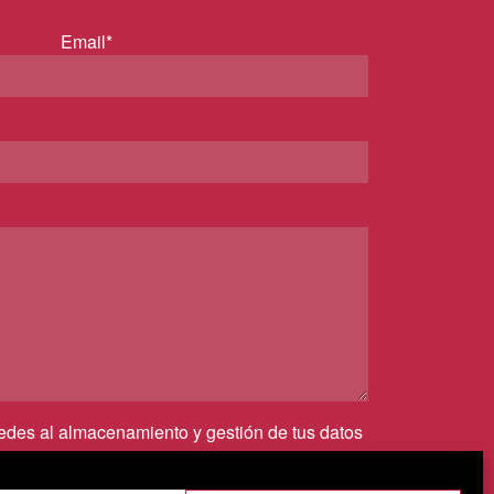
Email*
cedes al almacenamiento y gestión de tus datos
irmas que has leído nuestra
política de