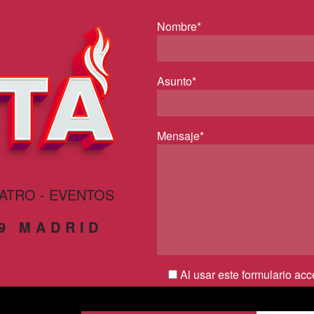
Nombre*
Asunto*
Mensaje*
EATRO - EVENTOS
29 MADRID
Al usar este formulario ac
por parte de esta web y conf
privacidad*