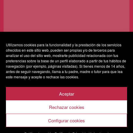
Utilizamos cookies para la funcionalidad y la prestación de los servicios
ofrecidos en este sitio web, pueden ser propias y/o de terceros para
Al usar este formulario accedes al almacenamiento y
analizar el uso del sitio web, mostrarte publicidad relacionada con tus
gestión de tus datos por parte de esta web y confirmas
preferencias sobre la base de un perfil elaborado a partir de tus hábitos de
navegación (por ejemplo, páginas visitadas). Si tienes menos de 14 años,
que has leído nuestra
política de privacidad*
antes de seguir navegando, llama a tu padre, madre o tutor para que lea
este mensaje y acepte o rechace las cookies.
Aceptar
Rechazar cookies
AVISO LEGAL
POLÍTICA DE PRIVACIDAD
POLÍTICA DE COOKIES
Configurar cookies
SALA VESTA 2020 © Todos los derechos reservados