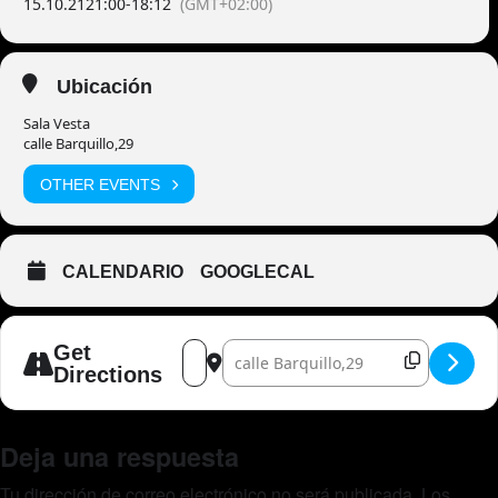
15.10.21
21:00
-
18:12
(GMT+02:00)
Ubicación
Sala Vesta
calle Barquillo,29
OTHER EVENTS
CALENDARIO
GOOGLECAL
Address - Locos de Atar [gZXv0HLuM]
Destination Address - Locos de Atar 
Get
Directions
Deja una respuesta
Tu dirección de correo electrónico no será publicada.
Los