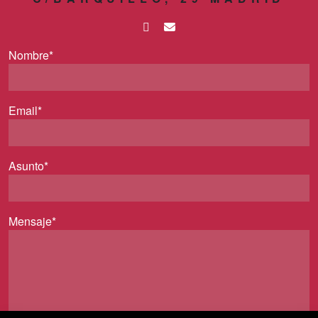
Nombre*
Email*
Asunto*
Mensaje*