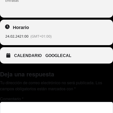
Entradas
Horario
24.02.24
21:00
(GMT+01:00)
CALENDARIO
GOOGLECAL
Deja una respuesta
Tu dirección de correo electrónico no será publicada.
Los
campos obligatorios están marcados con
*
Comentario
*