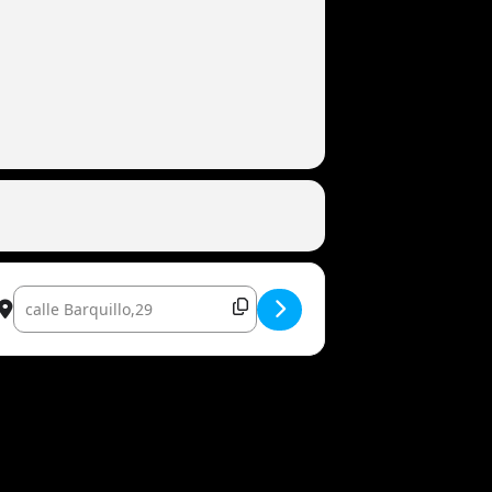
Destination Address - Lee Eye + Aventuras Tropicales [AK82KqRo