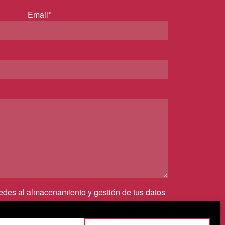
Email*
cedes al almacenamiento y gestión de tus datos
irmas que has leído nuestra
política de