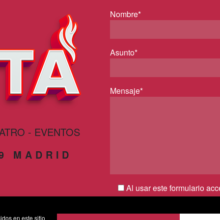
Nombre*
Asunto*
Mensaje*
EATRO - EVENTOS
29 MADRID
Al usar este formulario ac
por parte de esta web y conf
privacidad*
idos en este sitio