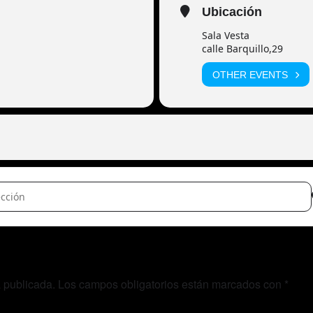
Ubicación
Sala Vesta
calle Barquillo,29
OTHER EVENTS
ye + Aventuras Tropicales [0hDT7EieU]
á publicada.
Los campos obligatorios están marcados con
*