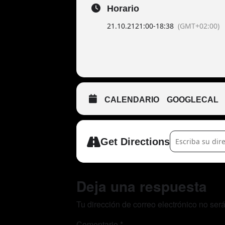
Horario
21.10.21
21:00
-
18:38
(GMT+02:00)
CALENDARIO
GOOGLECAL
Address - Lee E
Get Directions
Deja una respuesta
Tu dirección de correo electrónico no ser
Comentario
*