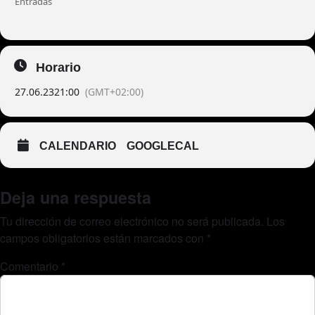
Entradas
Horario
27.06.23
21:00
(GMT+02:00)
CALENDARIO
GOOGLECAL
Deja una respuesta
Tu dirección de correo electrónico no será publicada.
Los
campos obligatorios están marcados con
*
Comentario
*