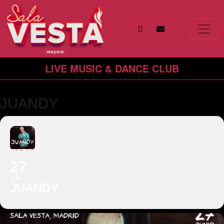
Sala vesta
Saltar al contenido
NAVEGACIÓN PRINCIPAL
LIVE MUSIC & DANCE CLUB
JUANDY
27
JUN
JUANDY