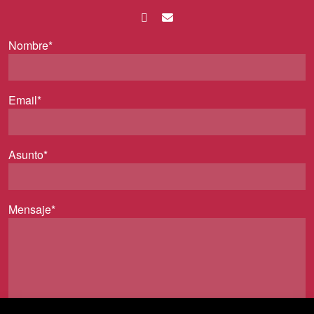
Nombre*
Email*
Asunto*
Mensaje*