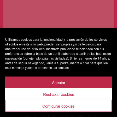
Utilizamos cookies para la funcionalidad y la prestación de los servicios
ofrecidos en este sitio web, pueden ser propias y/o de terceros para
Al usar este formulario accedes al almacenamiento y
analizar el uso del sitio web, mostrarte publicidad relacionada con tus
gestión de tus datos por parte de esta web y confirmas
preferencias sobre la base de un perfil elaborado a partir de tus hábitos de
navegación (por ejemplo, páginas visitadas). Si tienes menos de 14 años,
que has leído nuestra
política de privacidad*
antes de seguir navegando, llama a tu padre, madre o tutor para que lea
este mensaje y acepte o rechace las cookies.
Aceptar
Rechazar cookies
AVISO LEGAL
POLÍTICA DE PRIVACIDAD
POLÍTICA DE COOKIES
Configurar cookies
SALA VESTA 2020 © Todos los derechos reservados