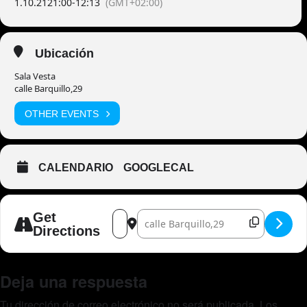
1.10.21
21:00
-
12:13
(GMT+02:00)
Ubicación
Sala Vesta
calle Barquillo,29
OTHER EVENTS
CALENDARIO
GOOGLECAL
Address - Javi Mota [sU0MlbKQH]
Destination Address - Javi Mota [Fc7
Get
Directions
Deja una respuesta
Tu dirección de correo electrónico no será publicada.
Los