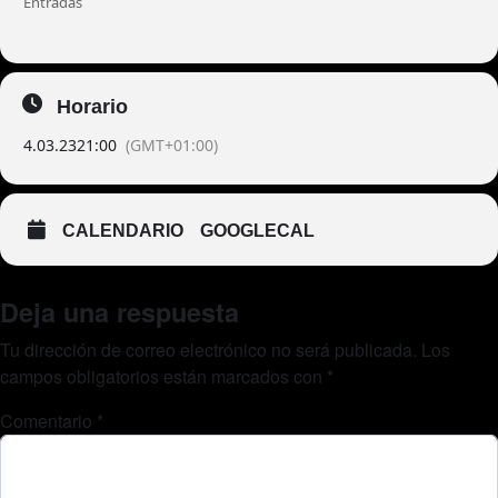
Entradas
Horario
4.03.23
21:00
(GMT+01:00)
CALENDARIO
GOOGLECAL
Deja una respuesta
Tu dirección de correo electrónico no será publicada.
Los
campos obligatorios están marcados con
*
Comentario
*