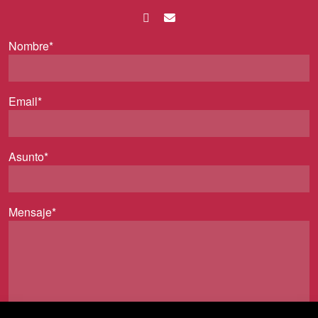
Nombre*
Email*
Asunto*
Mensaje*