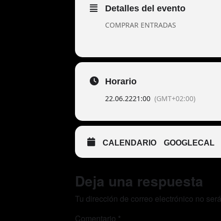
Detalles del evento
COMPRAR ENTRADAS
Horario
22.06.22
21:00
(GMT+02:00)
CALENDARIO
GOOGLECAL
Deja una respuesta
Tu dirección de correo electrónico no ser
Comentario
*