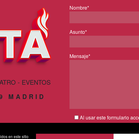
Nombre*
Asunto*
Mensaje*
EATRO - EVENTOS
29 MADRID
Al usar este formulario ac
por parte de esta web y conf
privacidad*
idos en este sitio