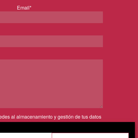
Email*
cedes al almacenamiento y gestión de tus datos
irmas que has leído nuestra
política de