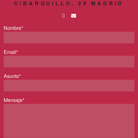
C/BARQUILLO, 29 MADRID
Nombre*
Email*
Asunto*
Mensaje*