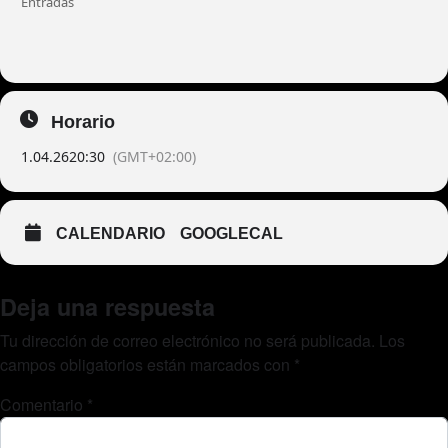
Entradas
Horario
1.04.26
20:30
(GMT+02:00)
CALENDARIO
GOOGLECAL
Deja una respuesta
Tu dirección de correo electrónico no será publicada.
Los
campos obligatorios están marcados con
*
Comentario
*