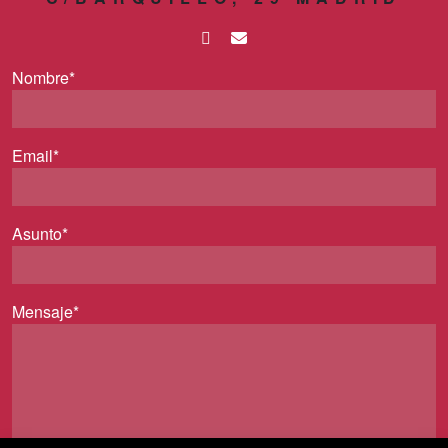
Nombre*
Email*
Asunto*
Mensaje*