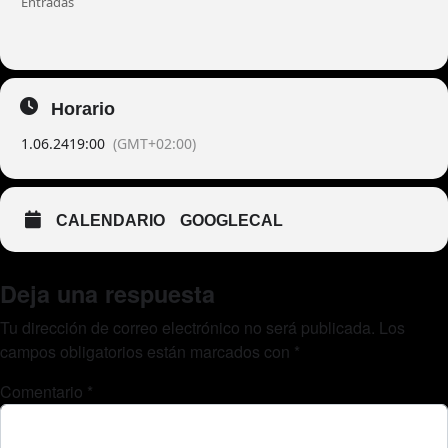
Entradas
Horario
1.06.24
19:00
(GMT+02:00)
CALENDARIO
GOOGLECAL
Deja una respuesta
Tu dirección de correo electrónico no será publicada.
Los
campos obligatorios están marcados con
*
Comentario
*