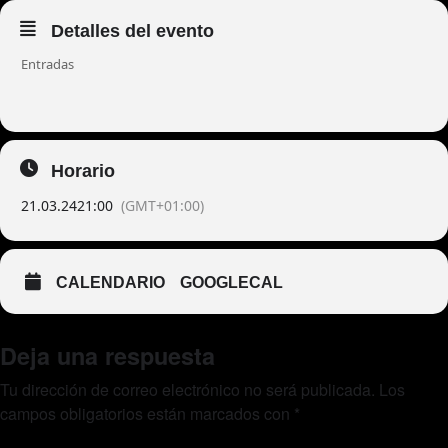
Detalles del evento
Entradas
Horario
21.03.24
21:00
(GMT+01:00)
CALENDARIO
GOOGLECAL
Deja una respuesta
Tu dirección de correo electrónico no será publicada.
Los
campos obligatorios están marcados con
*