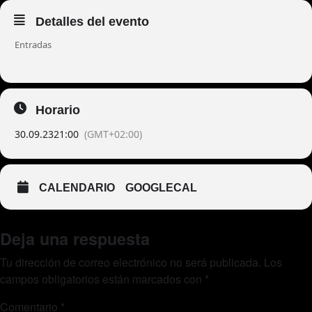
Detalles del evento
Entradas
Horario
30.09.23
21:00
(GMT+02:00)
CALENDARIO
GOOGLECAL
Deja una respuesta
Tu dirección de correo electrónico no será publicada.
Los
campos obligatorios están marcados con
*
Comentario
*