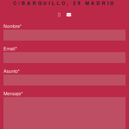
C/BARQUILLO, 29 MADRID
Nombre*
Email*
Asunto*
Mensaje*