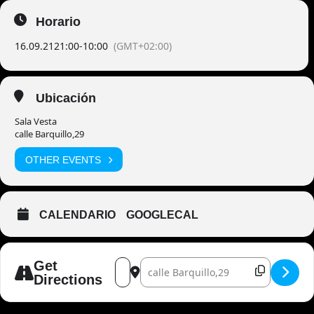
Horario
16.09.21
21:00
-
10:00
(GMT+02:00)
Ubicación
Sala Vesta
calle Barquillo,29
OTHER EVENTS
CALENDARIO
GOOGLECAL
Address - Adrián Murciano & Los Perfecto
Destination Address - Adrián Murcia
Get
Directions