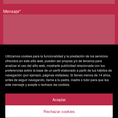
Mensaje*
Utilizamos cookies para la funcionalidad y la prestación de los servicios
ofrecidos en este sitio web, pueden ser propias y/o de terceros para
Al usar este formulario accedes al almacenamiento y
analizar el uso del sitio web, mostrarte publicidad relacionada con tus
gestión de tus datos por parte de esta web y confirmas
preferencias sobre la base de un perfil elaborado a partir de tus hábitos de
navegación (por ejemplo, páginas visitadas). Si tienes menos de 14 años,
que has leído nuestra
política de privacidad*
antes de seguir navegando, llama a tu padre, madre o tutor para que lea
este mensaje y acepte o rechace las cookies.
Aceptar
Rechazar cookies
AVISO LEGAL
POLÍTICA DE PRIVACIDAD