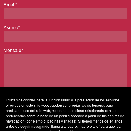
Email*
Asunto*
Mensaje*
Utilizamos cookies para la funcionalidad y la prestación de los servicios
ofrecidos en este sitio web, pueden ser propias y/o de terceros para
Al usar este formulario accedes al almacenamiento y
analizar el uso del sitio web, mostrarte publicidad relacionada con tus
gestión de tus datos por parte de esta web y confirmas
preferencias sobre la base de un perfil elaborado a partir de tus hábitos de
navegación (por ejemplo, páginas visitadas). Si tienes menos de 14 años,
que has leído nuestra
política de privacidad*
antes de seguir navegando, llama a tu padre, madre o tutor para que lea