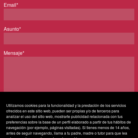
Email*
Asunto*
Mensaje*
Utilizamos cookies para la funcionalidad y la prestación de los servicios
ofrecidos en este sitio web, pueden ser propias y/o de terceros para
Al usar este formulario accedes al almacenamiento y
analizar el uso del sitio web, mostrarte publicidad relacionada con tus
gestión de tus datos por parte de esta web y confirmas
preferencias sobre la base de un perfil elaborado a partir de tus hábitos de
navegación (por ejemplo, páginas visitadas). Si tienes menos de 14 años,
que has leído nuestra
política de privacidad*
antes de seguir navegando, llama a tu padre, madre o tutor para que lea