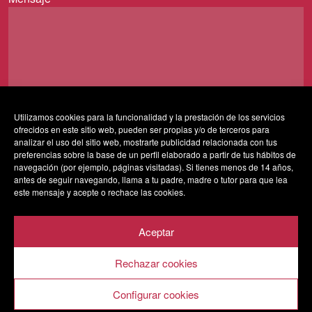
Utilizamos cookies para la funcionalidad y la prestación de los servicios
ofrecidos en este sitio web, pueden ser propias y/o de terceros para
Al usar este formulario accedes al almacenamiento y
analizar el uso del sitio web, mostrarte publicidad relacionada con tus
gestión de tus datos por parte de esta web y confirmas
preferencias sobre la base de un perfil elaborado a partir de tus hábitos de
navegación (por ejemplo, páginas visitadas). Si tienes menos de 14 años,
que has leído nuestra
política de privacidad*
antes de seguir navegando, llama a tu padre, madre o tutor para que lea
este mensaje y acepte o rechace las cookies.
Aceptar
Rechazar cookies
AVISO LEGAL
POLÍTICA DE PRIVACIDAD
POLÍTICA DE COOKIES
Configurar cookies
SALA VESTA 2020 © Todos los derechos reservados